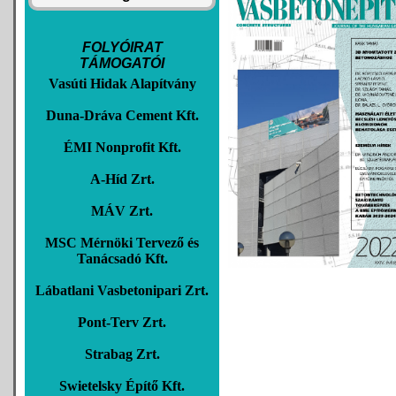
FOLYÓIRAT
TÁMOGATÓI
Vasúti Hidak Alapítvány
Duna-Dráva Cement Kft.
ÉMI Nonprofit Kft.
A-Híd Zrt.
MÁV Zrt.
MSC Mérnöki Tervező és
Tanácsadó Kft.
Lábatlani Vasbetonipari Zrt.
Pont-Terv Zrt.
Strabag Zrt.
Swietelsky Építő Kft.