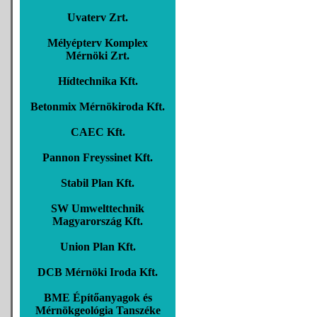
Uvaterv Zrt.
Mélyépterv Komplex
Mérnöki Zrt.
Hídtechnika Kft.
Betonmix Mérnökiroda Kft.
CAEC Kft.
Pannon Freyssinet Kft.
Stabil Plan Kft.
SW Umwelttechnik
Magyarország Kft.
Union Plan Kft.
DCB Mérnöki Iroda Kft.
BME Építőanyagok és
Mérnökgeológia Tanszéke