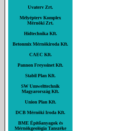
Uvaterv Zrt.
Mélyépterv Komplex
Mérnöki Zrt.
Hídtechnika Kft.
Betonmix Mérnökiroda Kft.
CAEC Kft.
Pannon Freyssinet Kft.
Stabil Plan Kft.
SW Umwelttechnik
Magyarország Kft.
Union Plan Kft.
DCB Mérnöki Iroda Kft.
BME Építőanyagok és
Mérnökgeológia Tanszéke