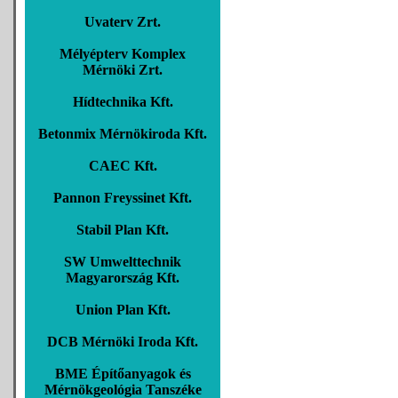
Uvaterv Zrt.
Mélyépterv Komplex
Mérnöki Zrt.
Hídtechnika Kft.
Betonmix Mérnökiroda Kft.
CAEC Kft.
Pannon Freyssinet Kft.
Stabil Plan Kft.
SW Umwelttechnik
Magyarország Kft.
Union Plan Kft.
DCB Mérnöki Iroda Kft.
BME Építőanyagok és
Mérnökgeológia Tanszéke