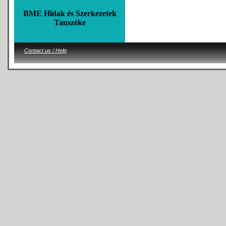
BME Hidak és Szerkezetek
Tanszéke
Contact us / Help