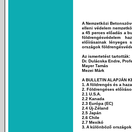
A Nemzetközi Betonszöv
elleni védelem nemzetkö
a 45 perces előadás a bu
földrengésvédelem haz
előírásainak lényeges 
országok földrengésvédel
Az ismertetést tartották:
Dr. Dulácska Endre, Prof
Mayer Tamás
Mezei Márk
A BULLETIN ALAPJÁN K
1. A földrengés és a haza
2. Földrengéses előíráso
2.1 U.S.A.
2.2 Kanada
2.3 Európa (EC)
2.4 Új-Zéland
2.5 Japán
2.6 Chile
2.7 Mexikó
3. A különböző országok