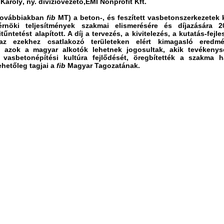
 Károly
, ny. divízióvezető,ÉMI Nonprofit Kft.
továbbiakban
fib
MT) a beton-, és feszített vasbetonszerkezetek
érnöki teljesítmények szakmai elismerésére és díjazására 2
tűntetést alapított. A díj a tervezés, a kivitelezés, a kutatás-fejle
az ezekhez csatlakozó területeken elért kimagasló eredmé
 azok a magyar alkotók lehetnek jogosultak, akik tevékenys
a vasbetonépítési kultúra fejlődését, öregbítették a szakma h
ehetőleg tagjai a
fib
Magyar Tagozatának.