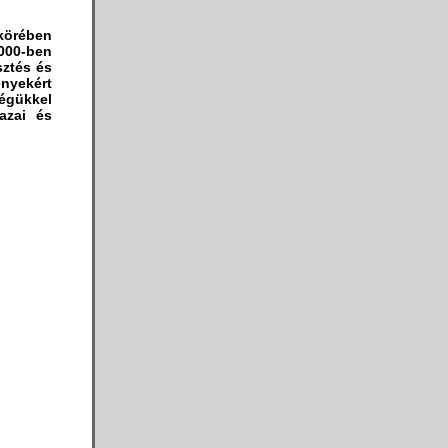
 körében
000-ben
sztés és
nyekért
égükkel
azai és