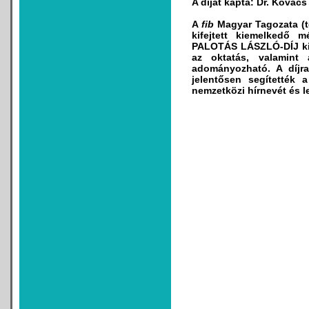
A díjat kapta: Dr. Kovács
A
fib
Magyar Tagozata (
kifejtett kiemelkedő m
PALOTÁS LÁSZLÓ-DÍJ
ki
az oktatás, valamint 
adományozható. A díjra
jelentősen segítették 
nemzetközi hírnevét és l